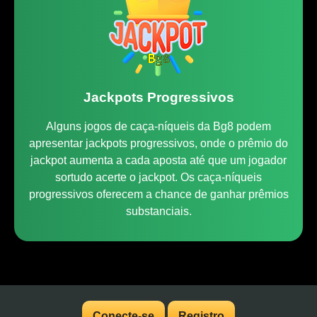
Jackpots Progressivos
Alguns jogos de caça-níqueis da Bg8 podem
apresentar jackpots progressivos, onde o prêmio do
jackpot aumenta a cada aposta até que um jogador
sortudo acerte o jackpot. Os caça-níqueis
progressivos oferecem a chance de ganhar prêmios
substanciais.
Conecte-se
Registro