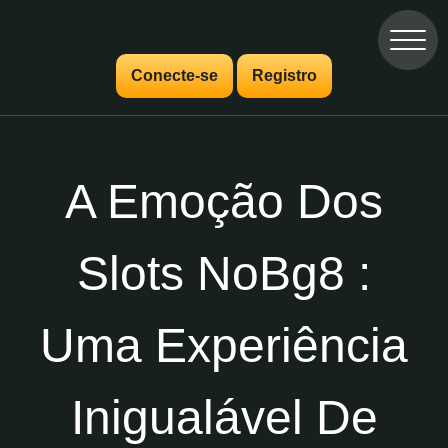
Conecte-se
Registro
A Emoção Dos
Slots NoBg8 :
Uma Experiência
Inigualável De