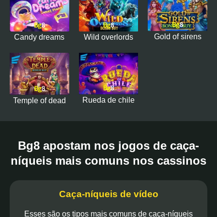
Gold of sirens
Wild overlords
Candy dreams
Rueda de chile
Temple of dead
Bg8 apostam nos jogos de caça-
níqueis mais comuns nos cassinos
Caça-níqueis de vídeo
Esses são os tipos mais comuns de caça-níqueis