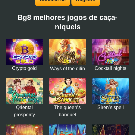
Bg8 melhores jogos de caça-
níqueis
Crypto gold
Cocktail nights
Ways of the qilin
The queen’s
Siren’s spell
Qriental
banquet
prosperity