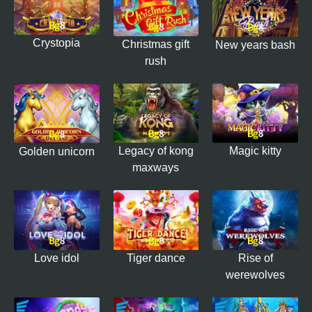
Crystopia
Christmas gift
New years bash
rush
Legacy of kong
Magic kitty
Golden unicorn
maxways
Tiger dance
Love idol
Rise of
werewolves