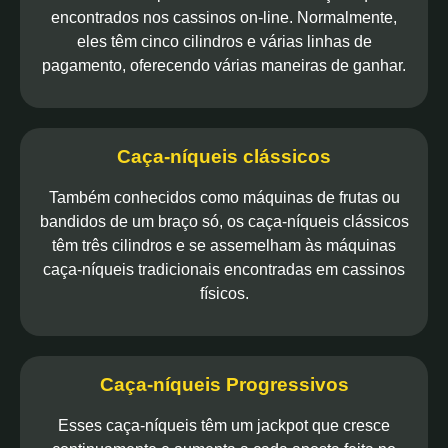
encontrados nos cassinos on-line. Normalmente,
eles têm cinco cilindros e várias linhas de
pagamento, oferecendo várias maneiras de ganhar.
Caça-níqueis clássicos
Também conhecidos como máquinas de frutas ou
bandidos de um braço só, os caça-níqueis clássicos
têm três cilindros e se assemelham às máquinas
caça-níqueis tradicionais encontradas em cassinos
físicos.
Caça-níqueis Progressivos
Esses caça-níqueis têm um jackpot que cresce