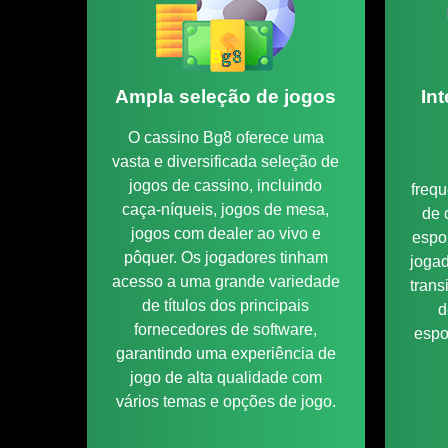
Ampla seleção de jogos
In
O cassino Bg8 oferece uma
vasta e diversificada seleção de
jogos de cassino, incluindo
freq
caça-níqueis, jogos de mesa,
de 
jogos com dealer ao vivo e
espor
pôquer. Os jogadores tinham
joga
acesso a uma grande variedade
trans
de títulos dos principais
d
fornecedores de software,
espo
garantindo uma experiência de
jogo de alta qualidade com
vários temas e opções de jogo.