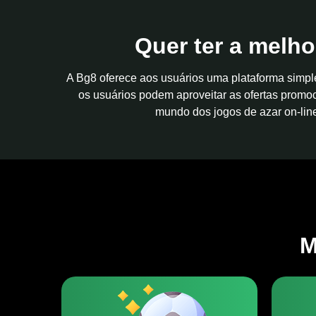
Quer ter a melho
A Bg8 oferece aos usuários uma plataforma simpl
os usuários podem aproveitar as ofertas promo
mundo dos jogos de azar on-line
M