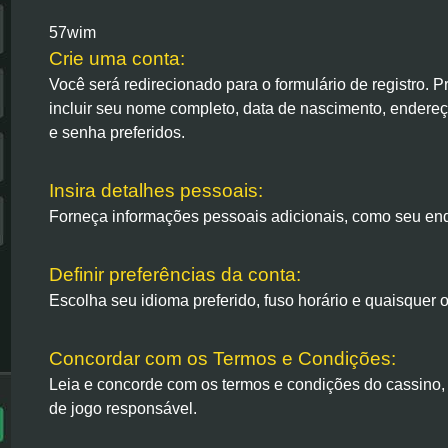
57wim
Crie uma conta:
Você será redirecionado para o formulário de registro.
incluir seu nome completo, data de nascimento, endereç
e senha preferidos.
Insira detalhes pessoais:
Forneça informações pessoais adicionais, como seu end
Definir preferências da conta:
Escolha seu idioma preferido, fuso horário e quaisquer o
Concordar com os Termos e Condições:
Leia e concorde com os termos e condições do cassino, c
de jogo responsável.