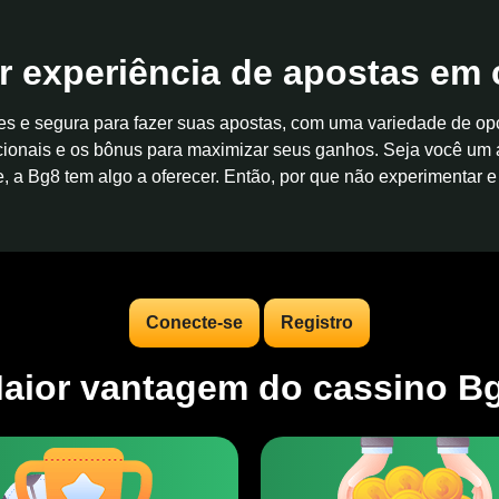
r experiência de apostas em
es e segura para fazer suas apostas, com uma variedade de opç
cionais e os bônus para maximizar seus ganhos. Seja você um 
, a Bg8 tem algo a oferecer. Então, por que não experimentar 
Conecte-se
Registro
aior vantagem do cassino B