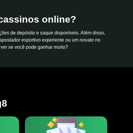
 cassinos online?
ões de depósito e saque disponíveis. Além disso,
apostador esportivo experiente ou um novato no
e ver se você pode ganhar muito?
g8