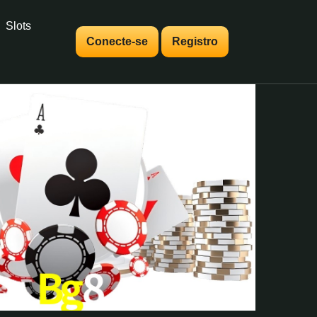
Slots
Conecte-se
Registro