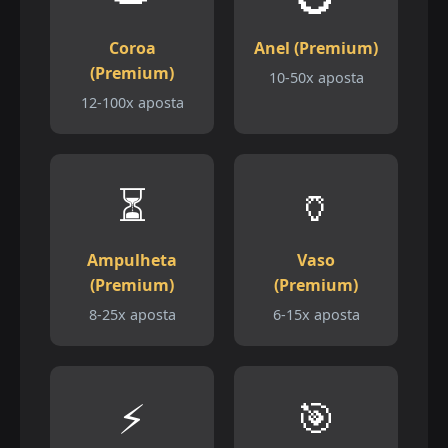
Coroa
Anel (Premium)
(Premium)
10-50x aposta
12-100x aposta
⏳
🏺
Ampulheta
Vaso
(Premium)
(Premium)
8-25x aposta
6-15x aposta
⚡
🎯