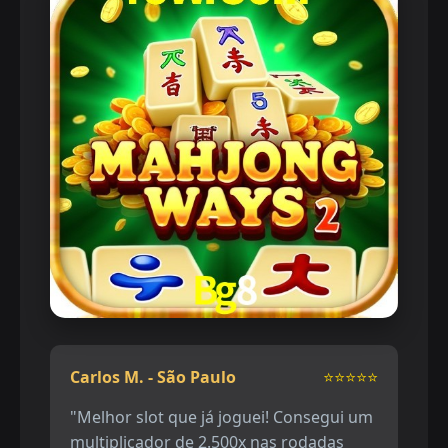
Carlos M. - São Paulo
⭐⭐⭐⭐⭐
"Melhor slot que já joguei! Consegui um
multiplicador de 2.500x nas rodadas