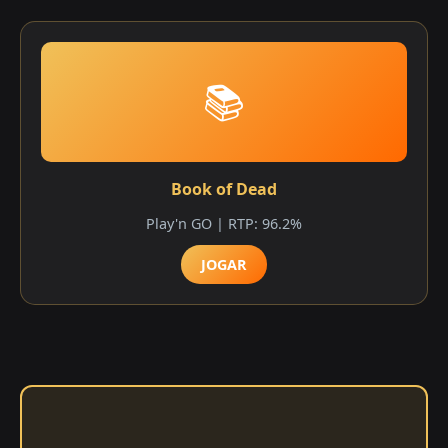
📚
Book of Dead
Play'n GO | RTP: 96.2%
JOGAR