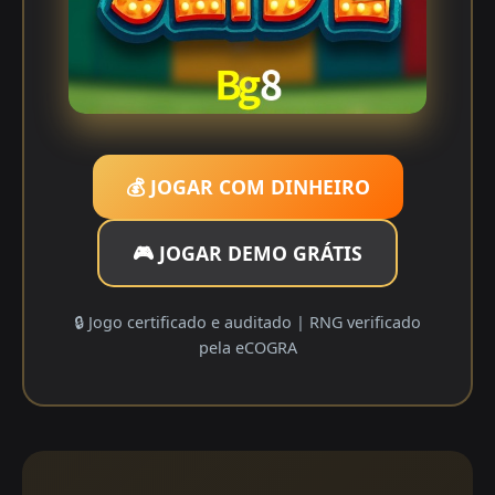
💰 JOGAR COM DINHEIRO
🎮 JOGAR DEMO GRÁTIS
🔒 Jogo certificado e auditado | RNG verificado
pela eCOGRA