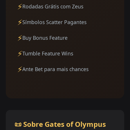
Rodadas Grátis com Zeus
Símbolos Scatter Pagantes
Buy Bonus Feature
Tumble Feature Wins
Ante Bet para mais chances
📜 Sobre Gates of Olympus