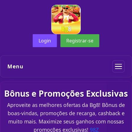
Login
Registrar-se
Menu
Bônus e Promoções Exclusivas
Aproveite as melhores ofertas da Bg8! Bônus de
boas-vindas, promoções de recarga, cashback e
muito mais. Maximize seus ganhos com nossas
promoções exclusivas!
98Z