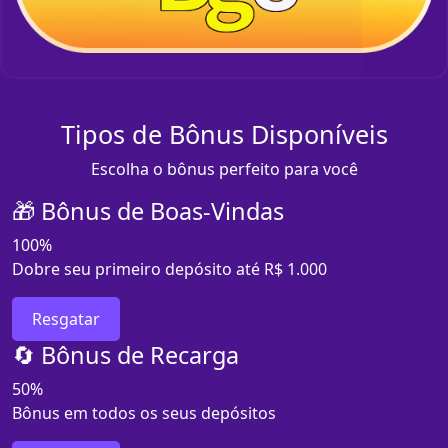
Tipos de Bônus Disponíveis
Escolha o bônus perfeito para você
🎁 Bônus de Boas-Vindas
100%
Dobre seu primeiro depósito até R$ 1.000
Resgatar
🔄 Bônus de Recarga
50%
Bônus em todos os seus depósitos